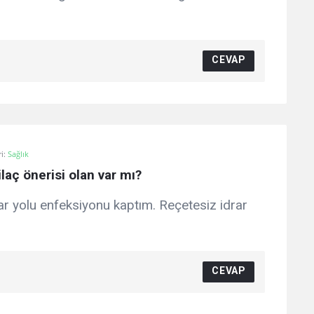
CEVAP
i:
Sağlık
laç önerisi olan var mı?
ar yolu enfeksiyonu kaptım. Reçetesiz idrar
CEVAP