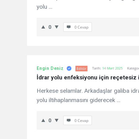
yolu ...
0
0 Cevap
Engin Deniz
Tarih:
14 Mart 2025
Kategor
Editör
İdrar yolu enfeksiyonu için reçetesiz i
Herkese selamlar. Arkadaşlar galiba idr
yolu iltihaplanmasını giderecek ...
0
0 Cevap