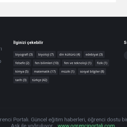
İlginizi çekebilir
S
ı
biyografi
(3)
biyoloji
(7)
din kültürü
(4)
edebiyat
(3)
p
felsefe
(2)
fen bilimleri
(10)
fen ve teknoloji
(1)
fizik
(1)
kimya
(5)
matematik
(17)
müzik
(1)
sosyal bilgiler
(8)
tarih
(3)
türkçe
(42)
nci Portalı. Güncel eğitim haberleri, öğrenci dostu b
Aşk ile yoğruluyor...
www.ogrenciportali.com
.