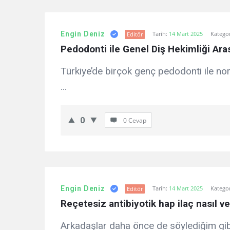
Engin Deniz
Tarih:
14 Mart 2025
Kategor
Editör
Pedodonti ile Genel Diş Hekimliği Aras
Türkiye’de birçok genç pedodonti ile nor
...
0
0 Cevap
Engin Deniz
Tarih:
14 Mart 2025
Kategor
Editör
Reçetesiz antibiyotik hap ilaç nasıl ve
Arkadaşlar daha önce de söylediğim gib