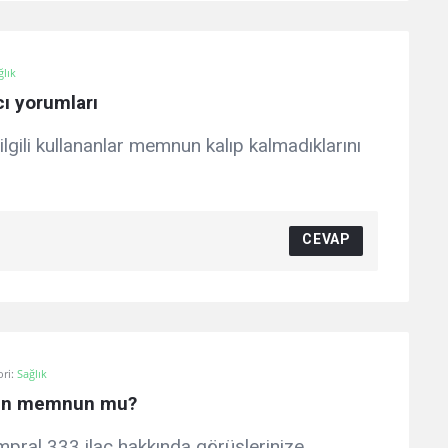
ğlık
cı yorumları
e ilgili kullananlar memnun kalıp kalmadıklarını
CEVAP
ori:
Sağlık
kten memnun mu?
ampral 333 ilaç hakkında görüşlerinize