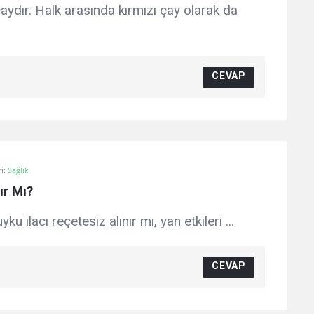
 çaydır. Halk arasında kırmızı çay olarak da
CEVAP
i:
Sağlık
ır Mı?
u ilacı reçetesiz alınır mı, yan etkileri ...
CEVAP