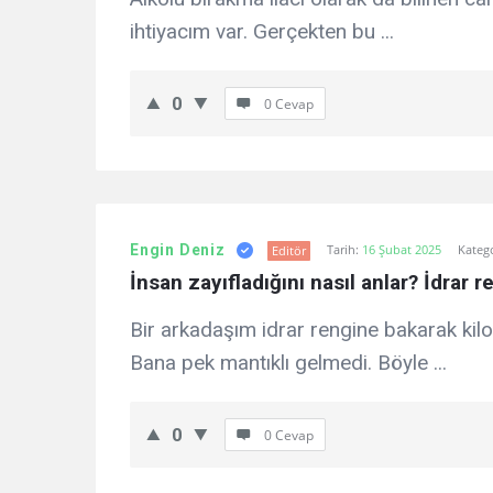
ihtiyacım var. Gerçekten bu ...
0
0 Cevap
Engin Deniz
Tarih:
16 Şubat 2025
Kateg
Editör
İnsan zayıfladığını nasıl anlar? İdrar re
Bir arkadaşım idrar rengine bakarak kilo
Bana pek mantıklı gelmedi. Böyle ...
0
0 Cevap