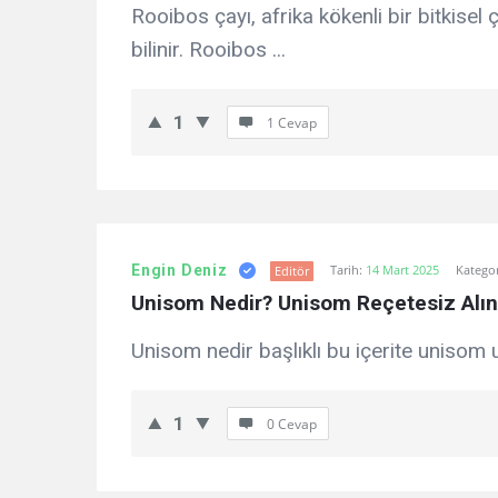
Rooibos çayı, afrika kökenli bir bitkisel
bilinir. Rooibos ...
1
1 Cevap
Engin Deniz
Tarih:
14 Mart 2025
Kategor
Editör
Unisom Nedir? Unisom Reçetesiz Alın
Unisom nedir başlıklı bu içerite unisom uyk
1
0 Cevap