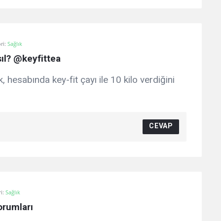
ri:
Sağlık
sıl? @keyfittea
hesabında key-fit çayı ile 10 kilo verdiğini
CEVAP
i:
Sağlık
orumları