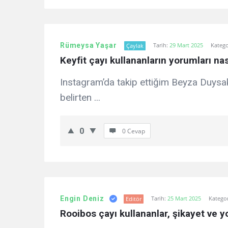
Rümeysa Yaşar
Tarih:
29 Mart 2025
Katego
Çaylak
Keyfit çayı kullananların yorumları na
Instagram’da takip ettiğim Beyza Duysak, 
belirten ...
0
0 Cevap
Engin Deniz
Tarih:
25 Mart 2025
Kategor
Editör
Rooibos çayı kullananlar, şikayet ve y