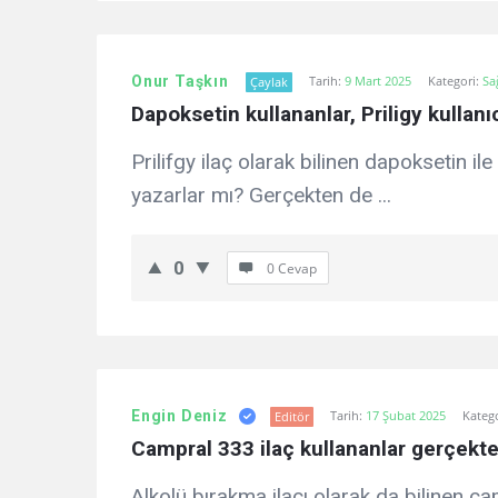
Onur Taşkın
Tarih:
9 Mart 2025
Kategori:
Sa
Çaylak
Dapoksetin kullananlar, Priligy kullanı
Prilifgy ilaç olarak bilinen dapoksetin il
yazarlar mı? Gerçekten de ...
0
0 Cevap
Engin Deniz
Tarih:
17 Şubat 2025
Kateg
Editör
Campral 333 ilaç kullananlar gerçe
Alkolü bırakma ilacı olarak da bilinen c