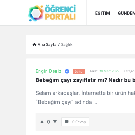
Öğrenci
Öğrenci
EĞİTİM
GÜNDE
Portalı
Portalı
Navigation
Ana Sayfa
/
Sağlık
Öğrenci
Engin Deniz
Tarih:
30 Mart 2025
Kategor
Editör
Portalı
Bebeğim çayı zayıflatır mı? Nedir bu 
Latest
Selam arkadaşlar. İnternette bir ürün h
Forum
“Bebeğim çayı” adında ...
0
0 Cevap