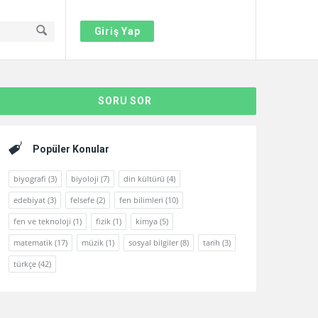
Giriş Yap
Sidebar
SORU SOR
Popüler Konular
biyografi
(3)
biyoloji
(7)
din kültürü
(4)
edebiyat
(3)
felsefe
(2)
fen bilimleri
(10)
fen ve teknoloji
(1)
fizik
(1)
kimya
(5)
matematik
(17)
müzik
(1)
sosyal bilgiler
(8)
tarih
(3)
türkçe
(42)