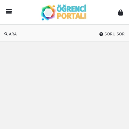
Öğrenci
Portalı
ARA
SORU SOR