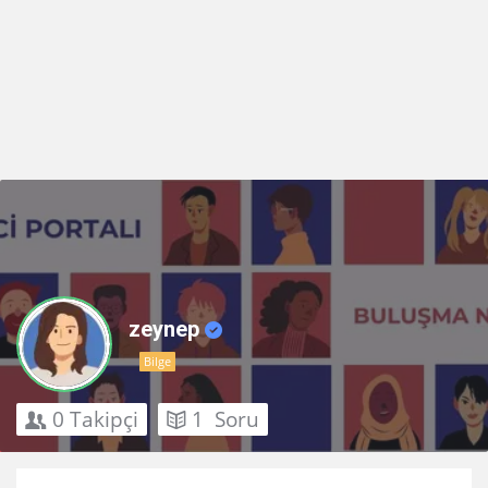
zeynep
Bilge
0
Takipçi
1
Soru