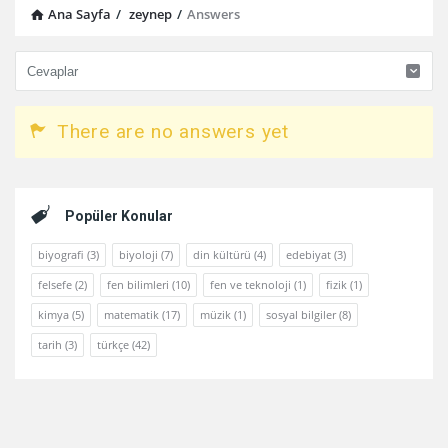
Ana Sayfa
/
zeynep
/
Answers
There are no answers yet
Sidebar
Popüler Konular
biyografi
(3)
biyoloji
(7)
din kültürü
(4)
edebiyat
(3)
felsefe
(2)
fen bilimleri
(10)
fen ve teknoloji
(1)
fizik
(1)
kimya
(5)
matematik
(17)
müzik
(1)
sosyal bilgiler
(8)
tarih
(3)
türkçe
(42)